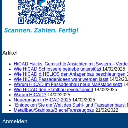
Artikel
HiCAD Hacks: Gemischte Ansichten mit System – Verdeck
Wie HiCAD Schlossereibetriebe unterstützt
14/02/2025
Wie HiCAD & HELiOS den Anlagenbau beschleunigen
Wie HiCAD Fassadenideen wahr werden lässt
14/02/20
Warum HiCAD im Fassadenbau neue Maßstäbe setzt
14
Wie HiCAD den Stahlbau revolutioniert
14/02/2025
Warum HiCAD?
14/02/2025
Neuerungen in HiCAD 2025
14/02/2025
“Entdecken Sie die Welt des Stahl- und Fassadenbaus: N
Metallbau/Stahlbau/Blech/Fahrzeugbau
21/02/2022
Anmelden