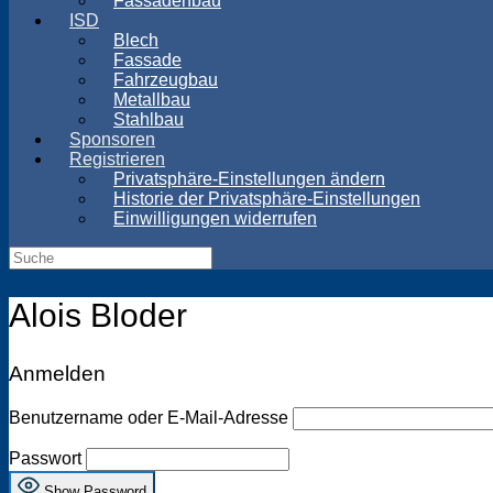
Fassadenbau
ISD
Blech
Fassade
Fahrzeugbau
Metallbau
Stahlbau
Sponsoren
Registrieren
Privatsphäre-Einstellungen ändern
Historie der Privatsphäre-Einstellungen
Einwilligungen widerrufen
Suche
Alois Bloder
Anmelden
Benutzername oder E-Mail-Adresse
Passwort
Show Password