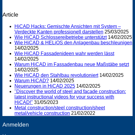
Article
HiCAD Hacks: Gemischte Ansichten mit System –
Verdeckte Kanten professionell darstellen
25/03/2025
Wie HiCAD Schlossereibetriebe unterstützt
14/02/2025
Wie HiCAD & HELiOS den Anlagenbau beschleunigen
14/02/2025
Wie HiCAD Fassadenideen wahr werden lässt
14/02/2025
Warum HiCAD im Fassadenbau neue Maßstäbe setzt
14/02/2025
Wie HiCAD den Stahlbau revolutioniert
14/02/2025
Warum HiCAD?
14/02/2025
Neuerungen in HiCAD 2025
14/02/2025
"Discover the world of steel and facade construction:
latest instructional videos for your success with
HiCAD!"
31/05/2023
Metal construction/steel construction/sheet
metal/vehicle construction
21/02/2022
Anmelden